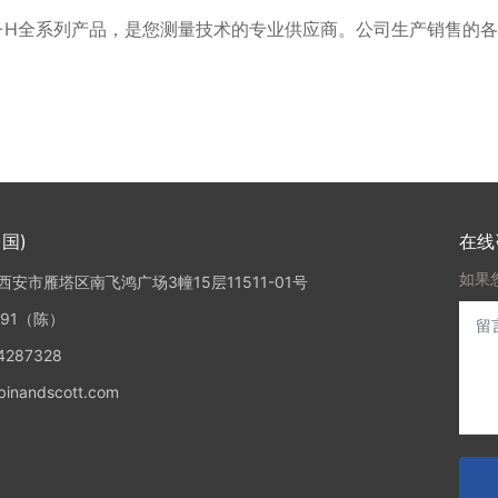
+H全系列产品，是您测量技术的专业供应商。公司生产销售的
国)
在线
如果
安市雁塔区南飞鸿广场3幢15层11511-01号
891（陈）
287328
nandscott.com