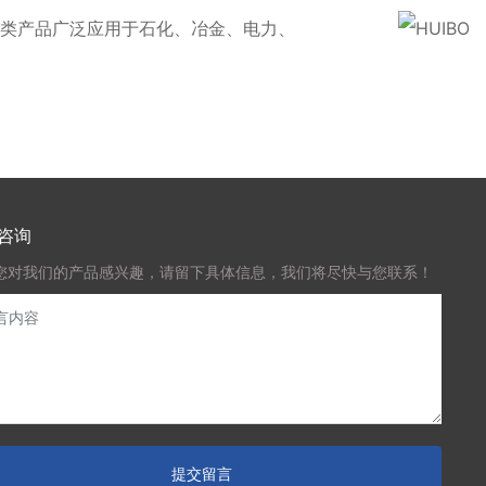
各类产品广泛应用于石化、冶金、电力、
咨询
您对我们的产品感兴趣，请留下具体信息，我们将尽快与您联系！
提交留言