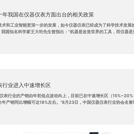
十年我国在仪器仪表方面出台的相关政策
技术和工业智能更深一步的发展，如今仪器仪表已经成为了科学技术发展
"。我国知名科学家王大珩先生曾指出："机器是改造世界的工具，而仪器是
具"。仪器仪表如今已是工业生产的"倍增器"，是科学研究的"先行官"，是
力"，是现代社会活动的"物化法官"。足以可见，仪器仪表在当今时代推动
经济的发展具有非常重要的地位。 既然仪器仪表发展对工业社会的发
然会得到国家政策大力支持。因此，制定相关政策较为重要，今天，陕西
小编就带大家盘点下，近十年我国在仪器仪表方面的相关政策，一起来看
表行业进入中速增长区
器仪表行业的产销由年初低点波动向上，目前已在中速增长区（15%~20%
全年产销同比增幅可达18%左右。”8月23日，中国仪器仪表行业协会名誉
告诉中国工业报记者说