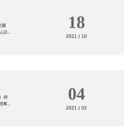
18
的重
认识
2021
/
10
军事上
科学技
展非常
惠博机
看吧！
04
）持
理事
2021
/
02