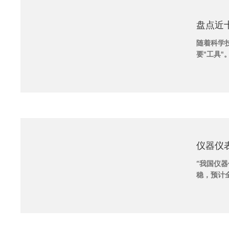
盘点近
随着科学
要"工具
世界的工
的"战斗
术和国民
重要，必
电的技术
仪器仪
“我国仪
稳，预计
长奚家成