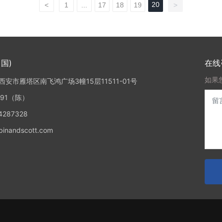
20
<
1
...
17
18
19
>
国)
在线
如果
安市雁塔区南飞鸿广场3幢15层11511-01号
891（陈）
287328
nandscott.com