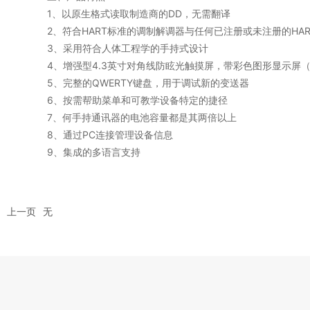
1、以原生格式读取制造商的DD，无需翻译
2、符合HART标准的调制解调器与任何已注册或未注册的HAR
3、采用符合人体工程学的手持式设计
4、增强型4.3英寸对角线防眩光触摸屏，带彩色图形显示屏
5、完整的QWERTY键盘，用于调试新的变送器
6、按需帮助菜单和可教学设备特定的捷径
7、何手持通讯器的电池容量都是其两倍以上
8、通过PC连接管理设备信息
9、集成的多语言支持
上一页
无