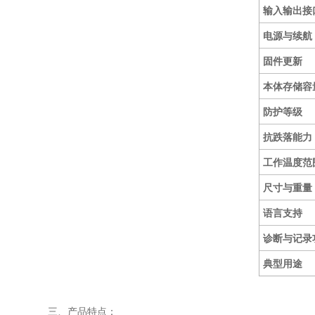
输入输出接
电源与续航
固件更新
本体存储容
防护等级
抗跌落能力
工作温度范
尺寸与重量
语言支持
诊断与记录
典型用途
三、产品特点：