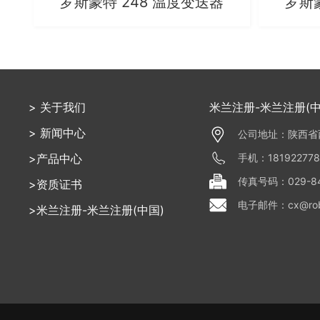
罗斯蒙特 248 温度变送器
罗斯
> 关于我们
米兰注册-米兰注册(中
> 新闻中心
公司地址：陕西省西
手机：18192277
>产品中心
传真号码：029-84
>资质证书
电子邮件：cx@robi
>米兰注册-米兰注册(中国)