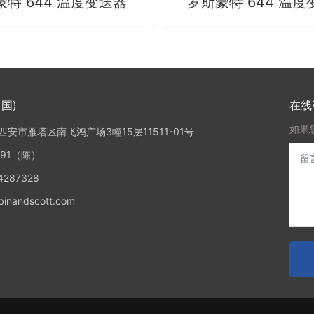
蒙特 644 温度变送器
罗斯蒙特 644 温度
国)
在线
如果
安市雁塔区南飞鸿广场3幢15层11511-01号
891（陈）
287328
nandscott.com