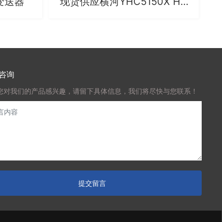
变送器
现货供应横河YHC5150X HA
RT手操器(手持通信器)
咨询
您对我们的产品感兴趣，请留下具体信息，我们将尽快与您联系！
提交留言