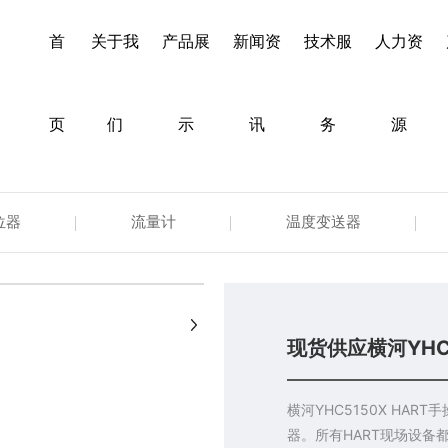
首
关于我
产品展
新闻资
技术服
人力资
页
们
示
讯
务
源
位器
流量计
温度变送器
+
现货供应横河YHC5
横河YHC5150X HA
器。所有HART现场设备都可