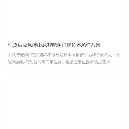
现货供应原装山武智能阀门定位器AVP系列
山武智能阀门定位器AVP系列是日本阿自倍尔品牌下最常见、性
能高的电-气动智能阀门定位器，也是在定位器市场上获得一定
用户青睐和认可。SVP3000 Alphaplus是基于微处理器技术上的
智能型电/气阀门定位器。它接收来自控制设备的DC电流信号，
并控制气动阀门。除了基本功能以外，SVP3000 Alphaplus还具
有通信功能、自动设定程序以及自诊断功能，极大地提高了生产
力和效率。使用HART通信装置可执行校准、设定和自诊断。山
武智能阀门定位器AVP系列，主要包括山武AVP302阀门定位
器、山武AVP300电气阀门定位器、山武AVP302-RSD3A阀门定
位器、山武AVP102/AVP102H定位器、山武AVP301-RSD3A/4A
定位器、日本山武AVP100定位器、山武AVP100电气阀门定位