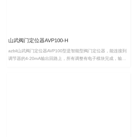
山武阀门定位器AVP100-H
azbil山武阀门定位器AVP100型是智能型阀门定位器，能连接到
调节器的4-20mA输出回路上，所有调整有电子模块完成，输入
信号和调节阀开度之间的关系可任意设置，能容易设置分程和其
它特殊的应用。AVPl00型采用二线制4-20mA标准信号，可直接
安装于现有的控制系统中。