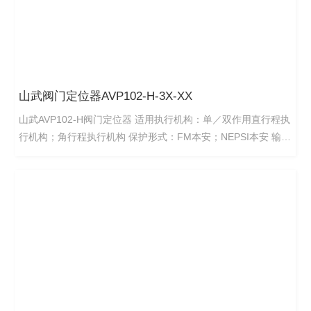
山武阀门定位器AVP102-H-3X-XX
山武AVP102-H阀门定位器 适用执行机构：单／双作用直行程执
行机构；角行程执行机构 保护形式：FM本安；NEPSI本安 输入
信号：4～20mADC（可任意设定分程：小只需4mA的量程范
围） 输出阻抗：300Ωmax／20mADC 流量特征：线性、等百分
比、快开，用户自定义特性（能够设定15段折线） 阀杆行程范
围：反馈杆旋转角度±4°～±20° 手动操作：通过A／M切换开关
进行 供气压力：140Kpa～700Kpa