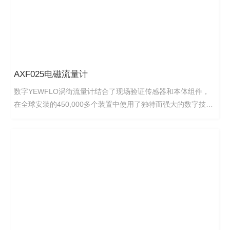
AXF025电磁流量计
数字YEWFLO涡街流量计结合了现场验证传感器和本体组件，
在全球安装的450,000多个装置中使用了独特而强大的数字技术
组合，包括频谱信号处理（SSP）—横河电机的创新。