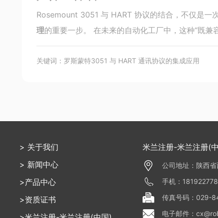
Rosemount 3051 与 HART 协议的结合，不仅是一
理
的重要一步。 在未来的自动化工厂中，这种“既兼
关键词：
罗斯蒙特3051 与 HART 通讯协议的集成应用
> 关于我们
米兰注册-米兰注册(中
> 新闻中心
公司地址：陕西省西
手机：18192277
>产品中心
传真号码：029-84
>资质证书
电子邮件：cx@robi
>米兰注册-米兰注册(中国)