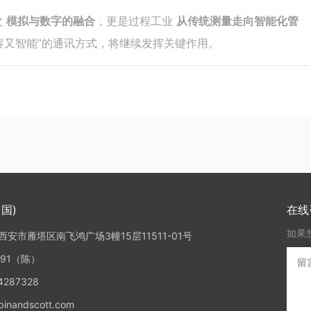
次
模拟与数字的融合
，更是过程工业
从传统测量走向智能化管
容又智能”的通讯方式，将继续发挥关键作用。
国)
在线
如果
安市雁塔区南飞鸿广场3幢15层11511-01号
891（陈）
287328
nandscott.com