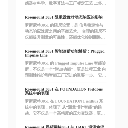
感器材料学、数字算法与工厂标定工艺 上多年
积累的体现。 对于追求 高可靠性、低维护成
本 的过程工业来说，3051 不仅是一台变送
Rosemount 3051 阻尼设置对动态响应的影响
器，更是一份长期的信赖。
罗斯蒙特3051 的阻尼设置，是 信号稳定性与
动态响应速度之间的平衡艺术。 合理的阻尼不
仅能提升测量的可靠性，还能优化控制回路性
能，降低误动作风险。 在智能工厂与数字化运
维的背景下，工程师应结合工艺特性、控制目
Rosemount 3051 智能诊断功能解析：Plugged
标与诊断功能，动态优化阻尼参数，让 3051
Impulse Line
发挥出最佳性能。
罗斯蒙特3051 的 Plugged Impulse Line 智能诊
断，不仅是一个“附加功能”，更是过程工业 向
预测性维护和智能工厂迈进的重要一步。 它让
工程师从被动应对走向主动预防，真正实现 安
全、可靠、经济的测量管理。
Rosemount 3051 在 FOUNDATION Fieldbus
系统中的表现
罗斯蒙特3051 在 FOUNDATION Fieldbus 系
统中的表现，体现了 从“测量”到“智能”的跨
越。它不仅是一个高精度的压力变送器，更是
一个 可编程、可诊断、可通信的智能节点。
在数字化工厂与工业 4.0 的背景下，这种能力
Rosemount 罗斯蒙特3051 与 HART 通讯协议