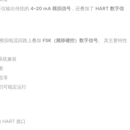
不仅输出传统的
4–20 mA 模拟信号
，还叠加了
HART 数字信
mA 模拟电流回路上叠加
FSK（频移键控）数字信号
。 其主要特性
旧系统兼容
断
息等
仍可稳定运行
 HART 接口