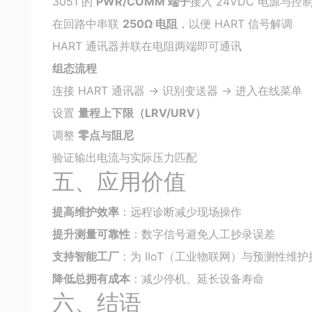
3051 的
PWR/COMM 端子
接入 24VDC 电源与控
在回路中串联
250Ω 电阻
，以便 HART 信号解调
HART 通讯器并联在电阻两端即可通讯
组态流程
连接 HART 通讯器 → 识别变送器 → 进入在线菜单
设置
量程上下限（LRV/URV）
调整
零点与阻尼
验证输出电流与实际压力匹配
五、应用价值
提高维护效率
：远程诊断减少现场操作
提升测量可靠性
：数字信号避免人工抄录误差
支持智能工厂
：为 IIoT（工业物联网）与预测性维
降低总拥有成本
：减少停机、延长设备寿命
六、结语