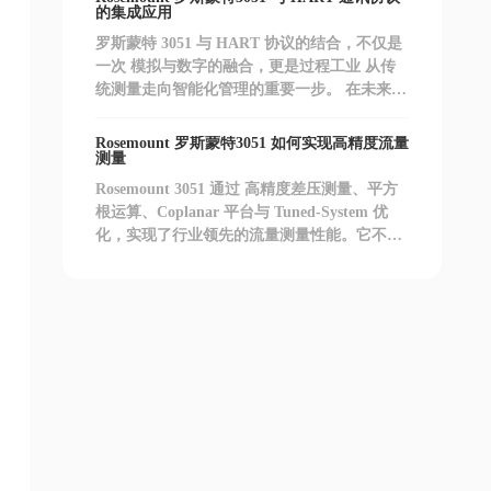
意味着更高的可靠性、更低的运维成本，以及
的集成应用
更强的系统集成度。
罗斯蒙特 3051 与 HART 协议的结合，不仅是
一次 模拟与数字的融合，更是过程工业 从传
统测量走向智能化管理的重要一步。 在未来的
自动化工厂中，这种“既兼容又智能”的通讯方
式，将继续发挥关键作用。
Rosemount 罗斯蒙特3051 如何实现高精度流量
测量
Rosemount 3051 通过 高精度差压测量、平方
根运算、Coplanar 平台与 Tuned-System 优
化，实现了行业领先的流量测量性能。它不仅
是一个差压变送器，更是工业自动化中 智慧流
量管理的核心节点。