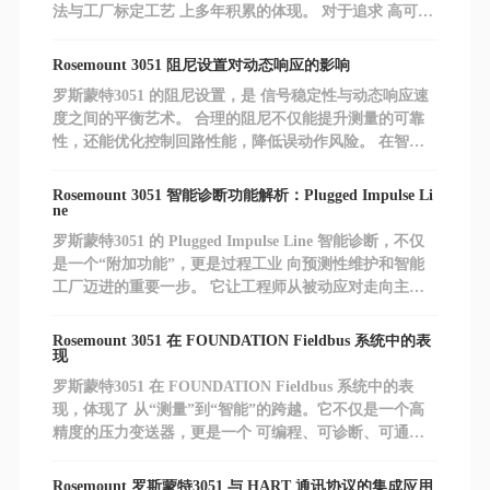
法与工厂标定工艺 上多年积累的体现。 对于追求 高可靠
性、低维护成本 的过程工业来说，3051 不仅是一台变送
器，更是一份长期的信赖。
Rosemount 3051 阻尼设置对动态响应的影响
罗斯蒙特3051 的阻尼设置，是 信号稳定性与动态响应速
度之间的平衡艺术。 合理的阻尼不仅能提升测量的可靠
性，还能优化控制回路性能，降低误动作风险。 在智能
工厂与数字化运维的背景下，工程师应结合工艺特性、控
制目标与诊断功能，动态优化阻尼参数，让 3051 发挥出
Rosemount 3051 智能诊断功能解析：Plugged Impulse Li
最佳性能。
ne
罗斯蒙特3051 的 Plugged Impulse Line 智能诊断，不仅
是一个“附加功能”，更是过程工业 向预测性维护和智能
工厂迈进的重要一步。 它让工程师从被动应对走向主动
预防，真正实现 安全、可靠、经济的测量管理。
Rosemount 3051 在 FOUNDATION Fieldbus 系统中的表
现
罗斯蒙特3051 在 FOUNDATION Fieldbus 系统中的表
现，体现了 从“测量”到“智能”的跨越。它不仅是一个高
精度的压力变送器，更是一个 可编程、可诊断、可通信
的智能节点。 在数字化工厂与工业 4.0 的背景下，这种
能力意味着更高的可靠性、更低的运维成本，以及更强的
Rosemount 罗斯蒙特3051 与 HART 通讯协议的集成应用