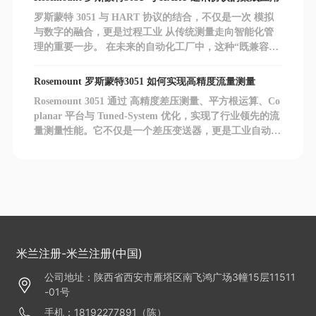
系统集成度。
罗斯蒙特 3051 与 HART 协议的结合，不仅是一次 模拟
与数字的融合，更是过程工业 从传统测量走向智能化管
理的重要一步。 在未来的自动化工厂中，这种“既兼容又
智能”的通讯方式，将继续发挥关键作用。
Rosemount 罗斯蒙特3051 如何实现高精度流量测量
Rosemount 3051 通过 高精度差压测量、平方根运算、Co
planar 平台与 Tuned-System 优化，实现了行业领先的流
量测量性能。它不仅是一个差压变送器，更是工业自动化
中 智慧流量管理的核心节点。
米兰注册-米兰注册(中国)
公司地址：陕西省西安市雁塔区南飞鸿广场3幢15层11511
-01号
手机：18192277891（陈）