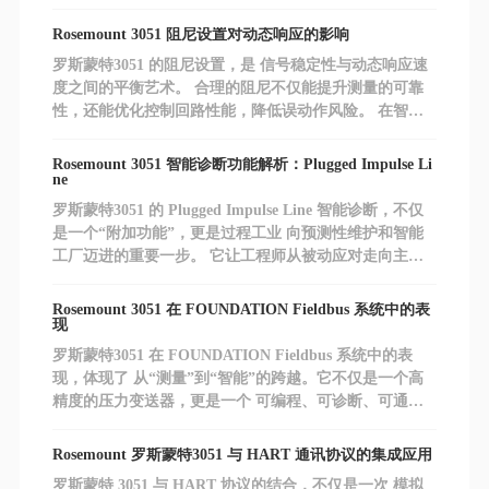
性、低维护成本 的过程工业来说，3051 不仅是一台变送
器，更是一份长期的信赖。
Rosemount 3051 阻尼设置对动态响应的影响
罗斯蒙特3051 的阻尼设置，是 信号稳定性与动态响应速
度之间的平衡艺术。 合理的阻尼不仅能提升测量的可靠
性，还能优化控制回路性能，降低误动作风险。 在智能
工厂与数字化运维的背景下，工程师应结合工艺特性、控
制目标与诊断功能，动态优化阻尼参数，让 3051 发挥出
Rosemount 3051 智能诊断功能解析：Plugged Impulse Li
最佳性能。
ne
罗斯蒙特3051 的 Plugged Impulse Line 智能诊断，不仅
是一个“附加功能”，更是过程工业 向预测性维护和智能
工厂迈进的重要一步。 它让工程师从被动应对走向主动
预防，真正实现 安全、可靠、经济的测量管理。
Rosemount 3051 在 FOUNDATION Fieldbus 系统中的表
现
罗斯蒙特3051 在 FOUNDATION Fieldbus 系统中的表
现，体现了 从“测量”到“智能”的跨越。它不仅是一个高
精度的压力变送器，更是一个 可编程、可诊断、可通信
的智能节点。 在数字化工厂与工业 4.0 的背景下，这种
能力意味着更高的可靠性、更低的运维成本，以及更强的
Rosemount 罗斯蒙特3051 与 HART 通讯协议的集成应用
系统集成度。
罗斯蒙特 3051 与 HART 协议的结合，不仅是一次 模拟