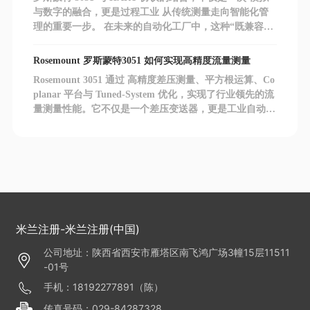
与数字的融合，更是过程工业 从传统测量走向智能化管
理的重要一步。 在未来的自动化工厂中，这种“既兼容又
智能”的通讯方式，将继续发挥关键作用。
Rosemount 罗斯蒙特3051 如何实现高精度流量测量
Rosemount 3051 通过 高精度差压测量、平方根运算、Co
planar 平台与 Tuned-System 优化，实现了行业领先的流
量测量性能。它不仅是一个差压变送器，更是工业自动化
中 智慧流量管理的核心节点。
米兰注册-米兰注册(中国)
公司地址：陕西省西安市雁塔区南飞鸿广场3幢15层11511
-01号
手机：18192277891（陈）
传真号码：029-84287328