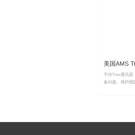
美国AMS 
器TREXCH
手持Trex通讯
备问题。维护团
设备就可以快速
节省大量的工作