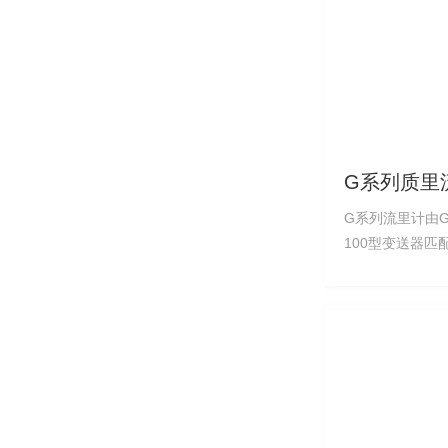
G系列质里
G系列流里计由G
100型变送器匹
的科里奥利质里流里计。 G
1、采用双V型
降低了低频段的
体积 2、丰富的接液材料: C-22 、316L，可
应用于腐蚀性介质的场合 3
级，等级高压10