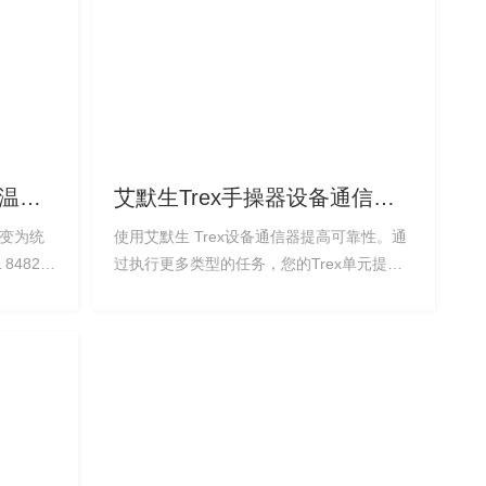
20温度
艾默生Trex手操器设备通信器
AMS475Trex手操器
转变为统
使用艾默生 Trex设备通信器提高可靠性。通
8482;
过执行更多类型的任务，您的Trex单元提高
生产力。