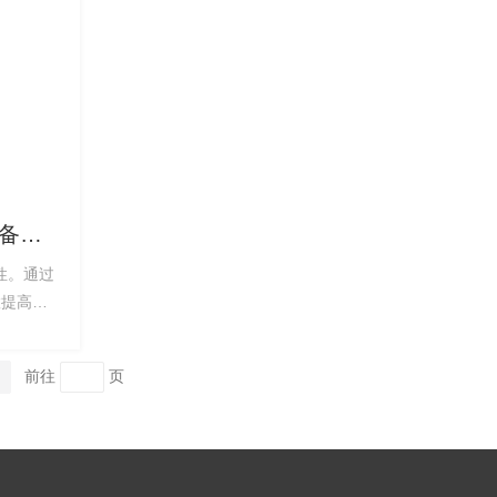
设备现
PKLW
靠性。通过
置提高现
轻松解决
前往
页