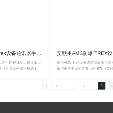
Trex设备通讯器手操
艾默生AMS防爆 TREX
PNAWS1
场通讯器手操器TREXCH
器，您可以在现场正确诊断设
使用AMS Trex设备通信器提高可
S1
队将在首次使用正确的手持
执行更多类型的任务，使用Trex装
，正确地解决问题的同时，
场生产率。无需其他专门工具即可
时间，省心。
复杂的设备问题。
9
<
1
...
6
7
8
>