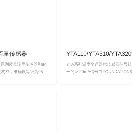
流量传感器
YTA110/YTA310/YTA3
变送器
系列质量流里传感器和IPT
YTA系列温度变送器把传感器信号
配构成，准确度等级为05级
一的4~20mA信号或FOUNDATION& 
系列流量计特点
现场总线通信信号。
流管设计，提高了工作频率，
外界振动影响，缩小了安装
、更高的耐压等
MPa