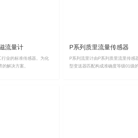
E电磁流量计
P系列质里流量传感器
化工行业的标准传感器。为化
P系列流里计由P系列质里流里传感器
济的解决方案。
型变送器匹配构成准确度等级01级
里计。 P系列流量计优势特点 1、采用双型
或双C型流管设计，产品的灵敏度较高 2
整提供质里流里、体积流里、密度
童和推算参数，无需繁琐的换算就
靠的结果，可直接替换体积表 3、安装简
易，无需整流、过滤部件，无直管
安装要求