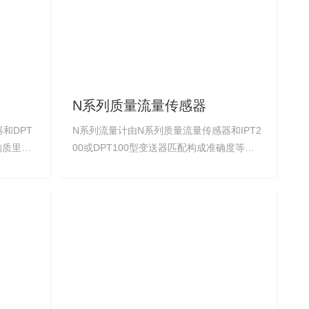
N系列质量流量传感器
和DPT
N系列流量计由N系列质量流量传感器和IPT2
的质里流
00或DPT100型变送器匹配构成准确度等级
0.2或0.15级的质量流里计。 N系列流量计特
、完
点 1、采用双型或双C型流管设计，高精度的
、温度测
测童，满足用户要求 2、完整提供质里流
可得到可
里、体积流里、密度、温度测童和推算参
数，无需繁琐的换算就可得到可靠的结果，
段等特殊
可直接替换体积表 3、一体化安装结构，节
约安装成本